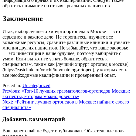
информацию о врачах и их квалификации. Следует также
обратить внимание на отзывы реальных пациентов.
Заключение
Итак, выбор лучшего хирурга-ортопеда в Москве — это
серьезное и важное дело. Не торопитесь, изучите все
возможные ресурсы, сравните различные клиники и узнайте
мнения других пациентов. Не забывайте, что ваше здоровье
— это инвестиция в ваше будущее, поэтому выбирайте с
умом. Если вы хотите узнать больше, обратитесь к
специалистам, таким как [лучший хирург ортопед в москве]
(https://eastclinic.ru/vrachi/travmatolog-ortoped), у которых есть
все необходимые квалификации и проверенный опыт.
Posted in:
Uncategorized
Навигация
Previous:
«Топ-10 лучших травматологов-ортопедов Москвы:
эксперты, которым можно доверять»
по
Next:
«Рейтинг лучших ортопедов в Москве: найдите своего
записям
специалиста»
Добавить комментарий
Ваш адрес email не будет опубликован.
Обязательные поля