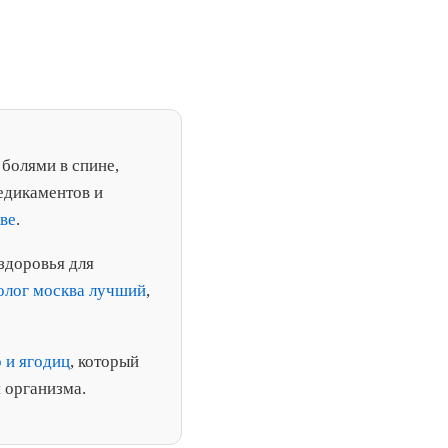
болями в спине,
едикаментов и
ве
.
здоровья для
олог москва лучший
,
 и ягодиц
, который
 организма.