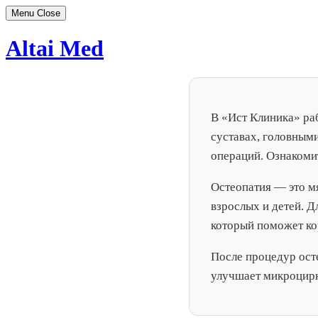
Menu
Close
Skip
Altai Med
to
content
В «Ист Клиника» ра
суставах, головным
операций. Ознакоми
Остеопатия — это м
взрослых и детей. 
который поможет ко
После процедур ост
улучшает микроцирк