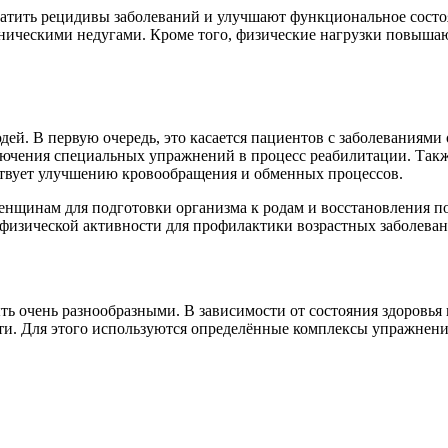
ратить рецидивы заболеваний и улучшают функциональное состо
оническими недугами. Кроме того, физические нагрузки повыша
ей. В первую очередь, это касается пациентов с заболеваниями
лючения специальных упражнений в процесс реабилитации. Такж
бствует улучшению кровообращения и обменных процессов.
енщинам для подготовки организма к родам и восстановления по
физической активности для профилактики возрастных заболеван
ыть очень разнообразными. В зависимости от состояния здоровья
и. Для этого используются определённые комплексы упражнений