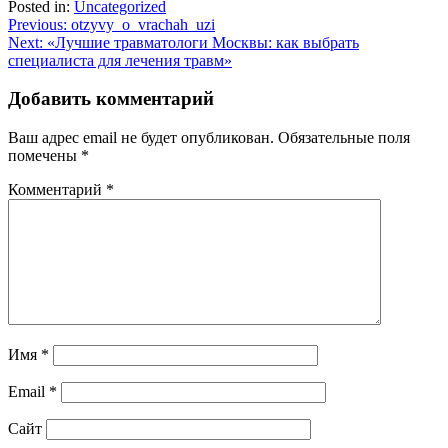
Posted in:
Uncategorized
Навигация
Previous:
otzyvy_o_vrachah_uzi
Next:
«Лучшие травматологи Москвы: как выбрать
по
специалиста для лечения травм»
записям
Добавить комментарий
Ваш адрес email не будет опубликован.
Обязательные поля
помечены
*
Комментарий
*
Имя
*
Email
*
Сайт